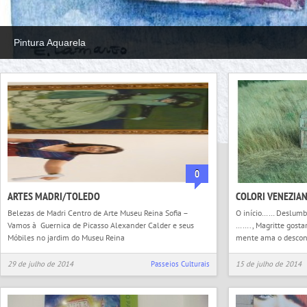
Pintura Aquarela
0
ARTES MADRI/TOLEDO
COLORI VENEZIAN
Belezas de Madri Centro de Arte Museu Reina Sofia –
O início…… Deslum
Vamos à Guernica de Picasso Alexander Calder e seus
……., Magritte gostari
Móbiles no jardim do Museu Reina
mente ama o desconh
29 de julho de 2014
Passeios Culturais
15 de julho de 2014