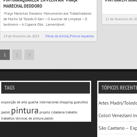
MARECHAL DEODORO
Praça Marechal Deodoro: Monumento aos Trabalhadores
de Murilo Sá Toledo O Gari – O Auxiliar de Limpeza – O
11 de fevereiro de 2
Jardineiro – A Copeira Obs: Lamentável:
14 de fevereiro de 2014
Obras da Artista
,
Pintura Aquarela
1
2
3
TAGS
TÓPICOS RECENT
Artes Madri/Toled
exposição de arte
guache
internacional shopping guarulhos
pintura
pastel
projeto cidadania
trabalho
Colori Veneziani 
trabalhos
técnicas de pintura pastel
São Caetano – Exp